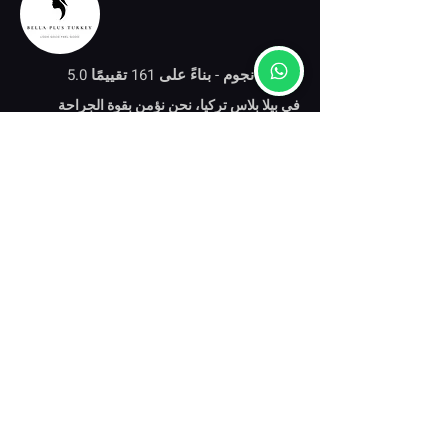
5.0 نجوم - بناءً على 161 تقييمًا
في بيلا بلاس تركيا، نحن نؤمن بقوة الجراحة
التجميلية ليس فقط في تغيير المظهر ولكن أيضًا
في تمكين الأفراد من تعزيز الثقة بأنفسهم
اسطنبول تركيا
Kuştepe, Mecidiyeköy Yolu Cd. أبراج ترامب رقم:
12، 34381 شيشلي/اسطنبول
Get Directions
+90 (552) 580-7826
بخصوصنا