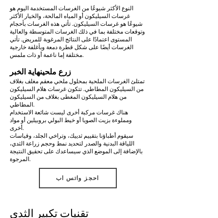
النوع الأكثر شيوعًا من الغرسات المستخدمة اليوم هو
غرسات السيليكون أو المياه المالحة، والخيار الأكثر
شيوعًا هو غرسات السيليكون. تأتي هذه الغرسات بأحجام
وتوقعات مختلفة بما في ذلك الغرسات المتوسطة والعالية
المستوى اعتمادًا على النتائج المرغوبة للمريض. تأتي
الغرسات أيضًا على شكل قطرة دمعة وبأغلفة خارجية
مختلفة إما ناعمة أو ذات ملمس.
زرع ملحي
نهاية الخبر
تمتلئ الغرسات الملحية بمحلول ملحي معقم مغلف بغلاف
من السيليكون المطاطي. تتكون غرسات هلام السيليكون
من هلام السيليكون المغطى بغلاف من السيليكون
المطاطي.
هناك غرسات مركبة أخرى ليست شائعة الاستخدام
ومملوءة بزيت الصويا أو خيط البولي بروبيلين أو مواد
أخرى.
سيقوم أطباؤنا بتقييم ثدييك، وتراخي الجلد، وقياسات
اللياقة البدنية والصدر لتحديد نمط وحجم زراعة الثدي،
بالإضافة إلى الموضع الذي سيساعدك على تحقيق النتيجة
المرجوة.
احجز واتس اب
تقنيات تكبير الثدي