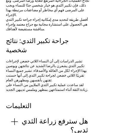
نجاح العمليات الجراحية المرتفع للغاية ورضا المرضى. ومع
ذلك، فإن تكبير الثدي هو خيار شخصي جدًا للنساء ويجب
على المرضى فهم أي مخاطر أو مضاعفات مرتبطة بهذا
الإجراء.
أفضل طريقة لتحديد مدى إمكانية إجراء جراحة تكبير الثدي
هي الحصول على استشارة مجانية مع جراح معتمد وإجراء
مناقشة مستفيضة لأهدافك.
جراحة تكبير الثدي: نتائج
احجز واتس اب
شخصية
تشير الدراسات إلى أن النساء اللاتي خضعن لإجراءات
تكبير الثدي يشعرن بالرضا الشديد عن نتائجهن ويوصين
بهذا الإجراء لكل من العائلة والأصدقاء. تشير جميع النساء
تقريبًا اللاتي خضعن لجراحة تكبير الثدي إلى أنها حسنت
ثقتهن بأنفسهن ومظهرهن العام.
لقد ساعدت عملية تكبير الثدي الملايين من النساء على
زيادة الثقة أثناء استمتاعهن بمظهر وملمس ثدييهن الجديد.
التعليمات
هل سترفع زراعة الثدي
ثديي؟