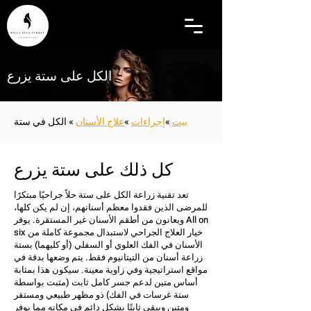
الكل على ستة يزرع
بيت
»
إجراءات
»
علاج الأسنان
» الكل في ستة
كل ذلك على ستة يزرع
تعد تقنية زراعة الكل على ستة حلاً جراحيًا مبتكرًا
للمرضى الذين فقدوا معظم أسنانهم، إن لم يكن كلها،
ويعانون من أطقم الأسنان غير المستقرة. يوفر All on
six خيار العلاج الجراحي لاستبدال مجموعة كاملة من
الأسنان في الفك العلوي أو السفلي (أو كليهما) بستة
زراعة أسنان من التيتانيوم فقط. يتم وضعها بدقة في
مواقع استراتيجية وفي زاوية معينة. سيكون هذا بمثابة
أساس متين لدعم جسر كامل ثابت (مثبت بواسطة
ستة غرسات في الفك) ذو مظهر طبيعي ومستقر
ومتين ويبقى ثابتًا بشكل دائم في مكانه مما يوفر