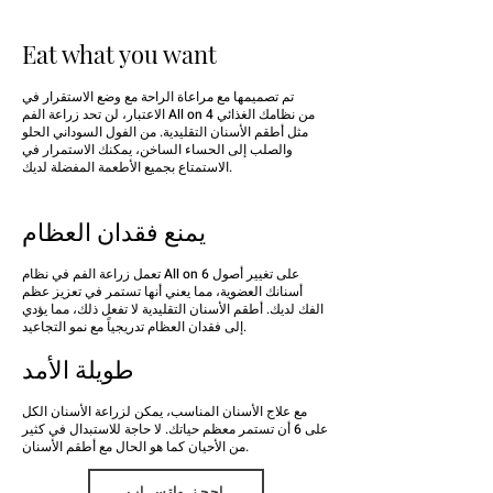
Eat what you want
تم تصميمها مع مراعاة الراحة مع وضع الاستقرار في
الاعتبار، لن تحد زراعة الفم All on 4 من نظامك الغذائي
مثل أطقم الأسنان التقليدية. من الفول السوداني الحلو
والصلب إلى الحساء الساخن، يمكنك الاستمرار في
الاستمتاع بجميع الأطعمة المفضلة لديك.
يمنع فقدان العظام
تعمل زراعة الفم في نظام All on 6 على تغيير أصول
أسنانك العضوية، مما يعني أنها تستمر في تعزيز عظم
الفك لديك. أطقم الأسنان التقليدية لا تفعل ذلك، مما يؤدي
إلى فقدان العظام تدريجياً مع نمو التجاعيد.
طويلة الأمد
احجز واتس اب
مع علاج الأسنان المناسب، يمكن لزراعة الأسنان الكل
على 6 أن تستمر معظم حياتك. لا حاجة للاستبدال في كثير
من الأحيان كما هو الحال مع أطقم الأسنان.