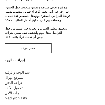
مع فترة تعافي سريعة وتحسن ملحوظ حول العينين،
تبرز جراحة رأب الجفن كإجراء جمالي مفضل. يضمن
فريقنا الجراحي المحترف ونهجنا الشخصي ثقة عملائنا
ومساعدتهم على تحقيق أفضل النتائج الممكنة.
استعيدي مظهر الشباب والحيوية في عينيك من خلال
التواصل معنا اليوم واكتشف كيف يمكن لجراحة
الجفن أن تحدث فرقًا بالنسبة لك!
حجز موعد
إجراءات الوجه
شد الوجه والرقبة
تي
م
رفع بورال
جراحة الذقن
تجميل الأنف
رأب الأذن
roplasty
ها
blep